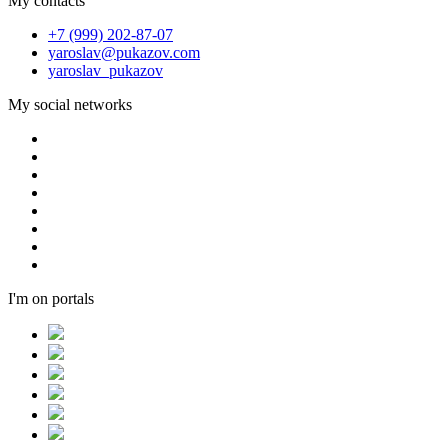
My contacts
+7 (999) 202-87-07
yaroslav@pukazov.com
yaroslav_pukazov
My social networks
I'm on portals